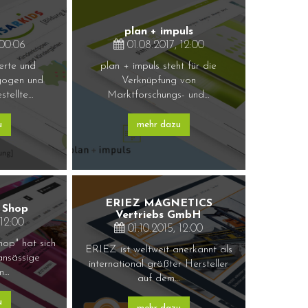
plan + impuls
 00:06
01.08.2017, 12:00
erte und
plan + impuls steht für die
agogen und
Verknüpfung von
stellte…
Marktforschungs- und…
u
mehr dazu
ERIEZ MAGNETICS
r Shop
Vertriebs GmbH
 12:00
01.10.2015, 12:00
hop" hat sich
ERIEZ ist weltweit anerkannt als
 ansässige
international größter Hersteller
m…
auf dem…
u