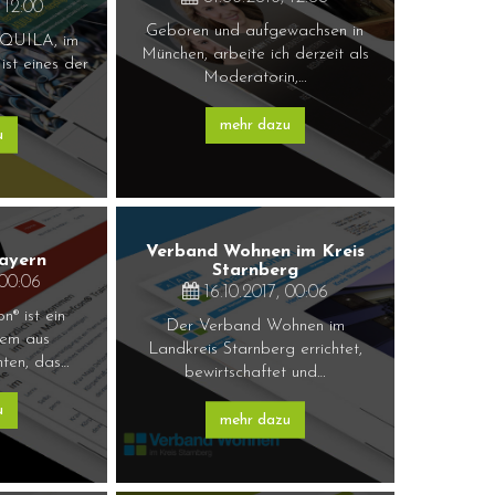
 12:00
Geboren und aufgewachsen in
AQUILA, im
München, arbeite ich derzeit als
ist eines der
Moderatorin,…
…
mehr dazu
u
Verband Wohnen im Kreis
ayern
Starnberg
 00:06
16.10.2017, 00:06
® ist ein
Der Verband Wohnen im
tem aus
Landkreis Starnberg errichtet,
nten, das…
bewirtschaftet und…
u
mehr dazu