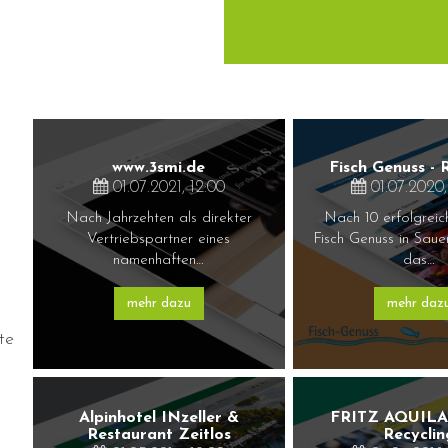
www.3smi.de
Fisch Genuss - 
01.07.2021, 12:00
01.07.2020,
Nach Jahrzehten als direkter
Nach 10 erfolgreic
Vertriebspartner eines
Fisch Genuss in Saue
namenhaften…
das…
mehr dazu
mehr daz
te
Alpinhotel INzeller &
FRITZ AQUILA 
Restaurant Zeitlos
Recyclin