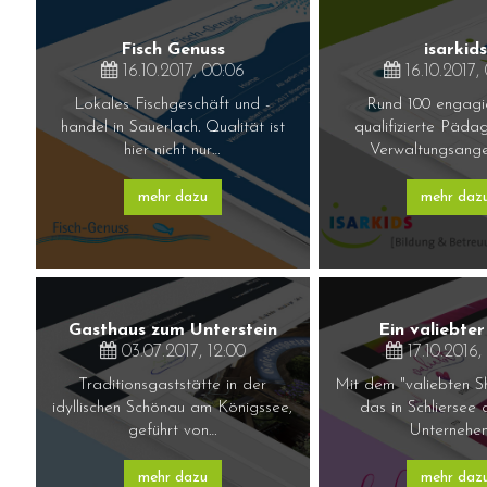
Fisch Genuss
isarkids
16.10.2017, 00:06
16.10.2017,
Lokales Fischgeschäft und -
Rund 100 engagi
handel in Sauerlach. Qualität ist
qualifizierte Päd
hier nicht nur…
Verwaltungsange
mehr dazu
mehr daz
Gasthaus zum Unterstein
Ein valiebte
03.07.2017, 12:00
17.10.2016,
Traditionsgaststätte in der
Mit dem "valiebten S
idyllischen Schönau am Königssee,
das in Schliersee
geführt von…
Unternehe
mehr dazu
mehr daz