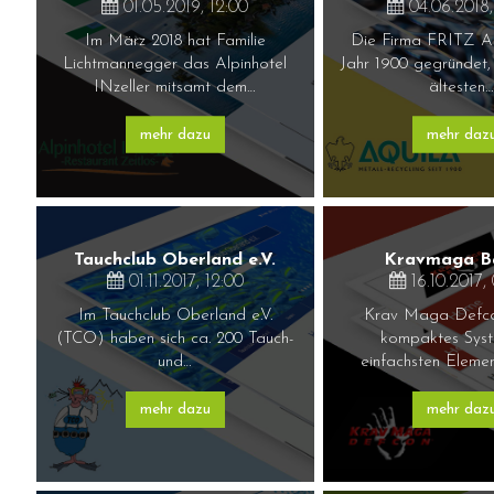
01.05.2019, 12:00
04.06.2018,
Im März 2018 hat Familie
Die Firma FRITZ 
Lichtmannegger das Alpinhotel
Jahr 1900 gegründet, 
INzeller mitsamt dem…
ältesten
mehr dazu
mehr daz
Tauchclub Oberland e.V.
Kravmaga B
01.11.2017, 12:00
16.10.2017,
Im Tauchclub Oberland e.V.
Krav Maga Defcon
(TCO) haben sich ca. 200 Tauch-
kompaktes Sys
und…
einfachsten Eleme
mehr dazu
mehr daz