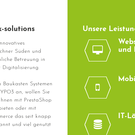
-solutions
Unsere Leistun
Webs
innovatives
und 
chner Süden und
liche Betreuung in
 Digitalisierung.
Mobi
n Baukasten Systemen
TYPO3 an, wollen Sie
Ihnen mit PrestaShop
ieten oder mit
IT-L
merce das seit knapp
nnt und viel genutzt