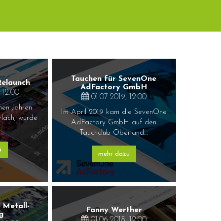
Tauchen für SevenOne
Relaunch
AdFactory GmbH
 12:00
01.07.2019, 12:00
hen Jahren
Im April 2019 kam die SevenOne
rlach, wurde
AdFactory GmbH auf den
Tauchclub Oberland…
u
mehr dazu
Metall-
Fanny Werther
g
01.06.2018, 12:00